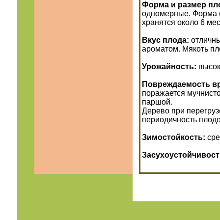
Форма и размер пл
одномерные. Форма 
хранятся около 6 ме
Вкус плода:
отличны
ароматом. Мякоть пл
Урожайность:
высо
Повреждаемость в
поражается мучнисто
паршой.
Дерево при перегруз
периодичность плод
Зимостойкость:
сре
Засухоустойчивост